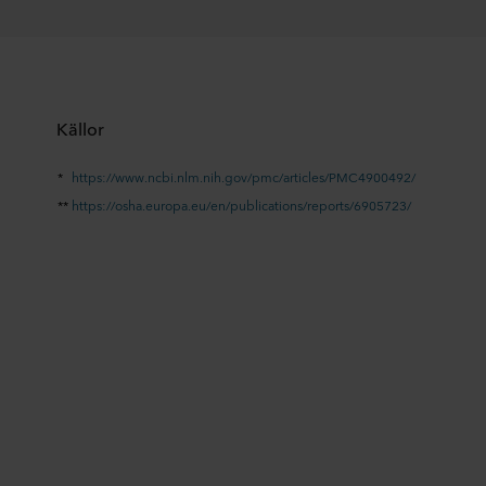
Källor
*
https://www.ncbi.nlm.nih.gov/pmc/articles/PMC4900492/
**
https://osha.europa.eu/en/publications/reports/6905723/