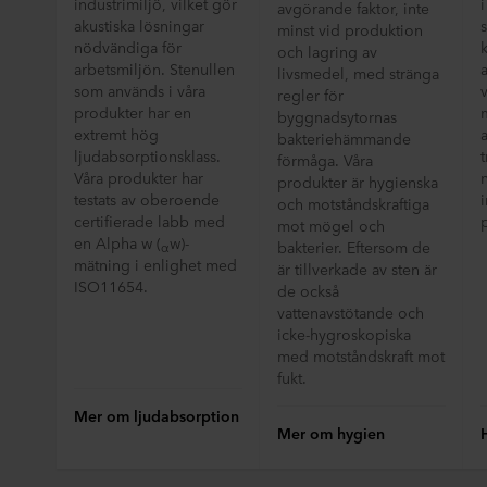
industrimiljö, vilket gör
avgörande faktor, inte
akustiska lösningar
minst vid produktion
nödvändiga för
och lagring av
arbetsmiljön. Stenullen
livsmedel, med stränga
som används i våra
regler för
produkter har en
byggnadsytornas
extremt hög
a
bakteriehämmande
ljudabsorptionsklass.
t
förmåga. Våra
Våra produkter har
produkter är hygienska
testats av oberoende
i
och motståndskraftiga
certifierade labb med
mot mögel och
en Alpha w (
w)-
bakterier. Eftersom de
α
mätning i enlighet med
är tillverkade av sten är
ISO11654.
de också
vattenavstötande och
icke-hygroskopiska
med motståndskraft mot
fukt.
Mer om ljudabsorption
Mer om hygien