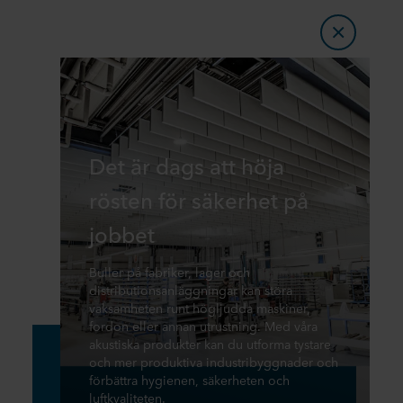
Det är dags att höja
rösten för säkerhet på
jobbet
Buller på fabriker, lager och
distributionsanläggningar kan störa
vaksamheten runt högljudda maskiner,
fordon eller annan utrustning. Med våra
akustiska produkter kan du utforma tystare
och mer produktiva industribyggnader och
förbättra hygienen, säkerheten och
luftkvaliteten.