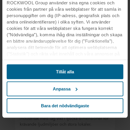
Se produkt
ROCKWOOL Group använder sina egna cookies och
cookies från partner på våra webbplatser för att samla in
personuppgifter om dig (IP-adress, geografisk plats och
andra onlineidentifierare) i olika syften. Vi använder
cookies för att våra webbplatser ska fungera korrekt
Rockfon® Industrial Black
(”Nödvändiga”), komma ihåg dina inställningar och skapa
en bättre användarupplevelse för dig (”Funktionella”),
Industriabsorbent med svart yta som används
analysera ditt beteende för att optimera webbplatserna
antingen som undertak med flera montagesätt
(”Statistik”) och rikta vårt innehåll och våra annonser på
eller bakom andra ytskikt.
sociala medier och externa webbplatser baserat på ditt
beteende på våra webbplatser (”Marknadsföring”).
Tillåt alla
Information om din användning av våra webbplatser kan
Se produkt
komma att lämnas ut till våra sociala medie-, reklam- och
analyspartner. Våra affärspartner kan kombinera dessa
Anpassa
uppgifter med annan information som de har fått tidigare
eller som de har samlat in genom din användning av
deras tjänster. Denna partner kan vara etablerad i osäkra
Bara det nödvändigaste
Rockfon® Industrial Light
tredjeländer, inklusive USA, och genom att acceptera
cookies för denna överföring är du också införstådd med
Industritak med låg vikt i tjocka dimensioner för
krävande ljudmiljöer och stora lokaler.
att skyddsnivån i tredje land kanske inte är densamma