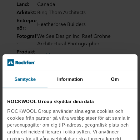
Land:
Canada
Arkitekt:
Bing Thom Architects
Entrepre
Heatherbrae Builders
nör:
Fotograf
We See Design Inc. Raef Grohne
:
Architectural Photographer
Produkt
Rockfon Sonar®
er:
Kant:
B, X
Modulst
600 x 600, 1200 x 600
Samtycke
Information
Om
orlek:
ROCKWOOL Group skyddar dina data
ROCKWOOL Group använder sina egna cookies och
cookies från partner på våra webbplatser för att samla in
personuppgifter om dig (IP-adress, geografisk plats och
Related case studies
andra onlineidentifierare) i olika syften. Vi använder
cookies för att våra webbplatser ska fungera korrekt