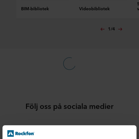
PDF
BIM-bibliotek
Videobibliotek
Chicago Metallic L-lister - Förstärkt |
Produktdatablad
1
/
4
PDF
Chicago Metallic L-lister - special |
Produktdatablad
PDF
Chicago Metallic L-lister |
Produktdatablad
PDF
Följ oss på sociala medier
Chicago Metallic Monolithic |
Produktdatablad
PDF