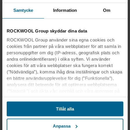
Chicago Metallic Övergångsprofiler |
Produktdatablad
Samtycke
Information
Om
PDF
Chicago Metallic Skugglister |
ROCKWOOL Group skyddar dina data
Produktdatablad
ROCKWOOL Group använder sina egna cookies och
PDF
cookies från partner på våra webbplatser för att samla in
personuppgifter om dig (IP-adress, geografisk plats och
andra onlineidentifierare) i olika syften. Vi använder
Chicago Metallic T15 Click 2790 |
cookies för att våra webbplatser ska fungera korrekt
Produktdatablad
(”Nödvändiga”), komma ihåg dina inställningar och skapa
PDF
en bättre användarupplevelse för dig (”Funktionella”),
analysera ditt beteende för att optimera webbplatserna
Chicago Metallic T24 + Stepped Z |
(”Statistik”) och rikta vårt innehåll och våra annonser på
Produktdatablad
sociala medier och externa webbplatser baserat på ditt
PDF
beteende på våra webbplatser (”Marknadsföring”).
Tillåt alla
Information om din användning av våra webbplatser kan
komma att lämnas ut till våra sociala medie-, reklam- och
Chicago Metallic T24 Click 2890 |
analyspartner. Våra affärspartner kan kombinera dessa
Produktdatablad
Anpassa
uppgifter med annan information som de har fått tidigare