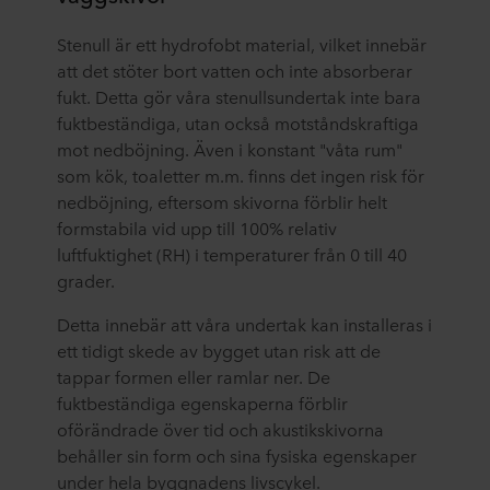
Stenull är ett hydrofobt material, vilket innebär
att det stöter bort vatten och inte absorberar
fukt. Detta gör våra stenullsundertak inte bara
fuktbeständiga, utan också motståndskraftiga
mot nedböjning. Även i konstant "våta rum"
som kök, toaletter m.m. finns det ingen risk för
nedböjning, eftersom skivorna förblir helt
formstabila vid upp till 100% relativ
luftfuktighet (RH) i temperaturer från 0 till 40
grader.
Detta innebär att våra undertak kan installeras i
ett tidigt skede av bygget utan risk att de
tappar formen eller ramlar ner. De
fuktbeständiga egenskaperna förblir
oförändrade över tid och akustikskivorna
behåller sin form och sina fysiska egenskaper
under hela byggnadens livscykel.