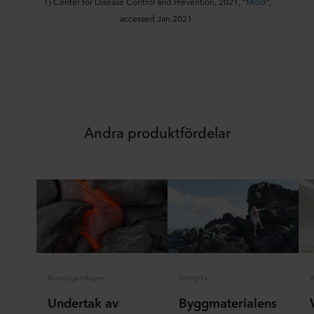
personuppgiftsansvarig för dina personuppgifter.
1) Center for Disease Control and Prevention, 2021, “
Mold
”,
accessed Jan.2021.
Andra produktfördelar
Brandegenskaper
Slitstyrka
H
Undertak av
Byggmaterialens