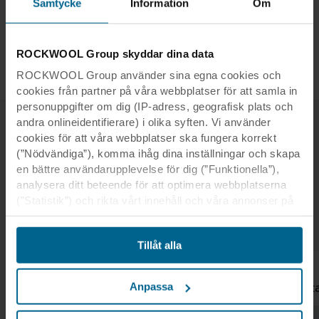
Samtycke
Information
Om
Mer om Rockfon® System T24 A, E ECR™
ROCKWOOL Group skyddar dina data
ROCKWOOL Group använder sina egna cookies och
cookies från partner på våra webbplatser för att samla in
personuppgifter om dig (IP-adress, geografisk plats och
andra onlineidentifierare) i olika syften. Vi använder
cookies för att våra webbplatser ska fungera korrekt
(”Nödvändiga”), komma ihåg dina inställningar och skapa
Är du redo att ta reda vad en hållbar
en bättre användarupplevelse för dig (”Funktionella”),
och fukttålig undertakslösning är?
analysera ditt beteende för att optimera webbplatserna
(”Statistik”) och rikta vårt innehåll och våra annonser på
sociala medier och externa webbplatser baserat på ditt
beteende på våra webbplatser (”Marknadsföring”).
Tillåt alla
Information om din användning av våra webbplatser kan
komma att lämnas ut till våra sociala medie-, reklam- och
analyspartner. Våra affärspartner kan kombinera dessa
Kontakta oss
Hitt
Anpassa
uppgifter med annan information som de har fått tidigare
eller som de har samlat in genom din användning av