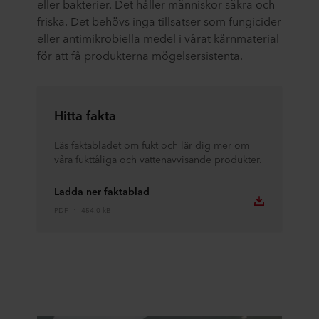
eller bakterier. Det håller människor säkra och
friska. Det behövs inga tillsatser som fungicider
eller antimikrobiella medel i vårat kärnmaterial
för att få produkterna mögelsersistenta.
Hitta fakta
Läs faktabladet om fukt och lär dig mer om
våra fukttåliga och vattenavvisande produkter.
Ladda ner faktablad
PDF
454.0 kB