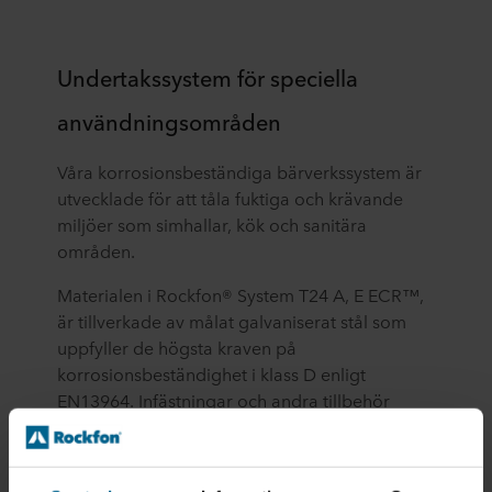
Undertakssystem för speciella
användningsområden
Våra korrosionsbeständiga bärverkssystem är
utvecklade för att tåla fuktiga och krävande
miljöer som simhallar, kök och sanitära
områden.
Materialen i Rockfon® System T24 A, E ECR™,
är tillverkade av målat galvaniserat stål som
uppfyller de högsta kraven på
korrosionsbeständighet i klass D enligt
EN13964. Infästningar och andra tillbehör
tillverkas med samma nivå av
korrosionsbeständighet.