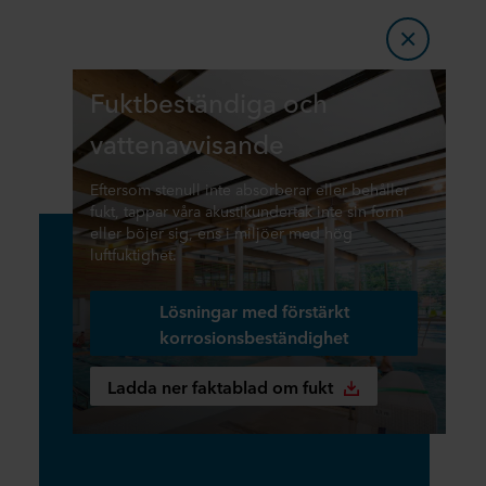
Fuktbeständiga och
vattenavvisande
Eftersom stenull inte absorberar eller behåller
fukt, tappar våra akustikundertak inte sin form
eller böjer sig, ens i miljöer med hög
luftfuktighet.
Lösningar med förstärkt
korrosionsbeständighet
Ladda ner faktablad om fukt