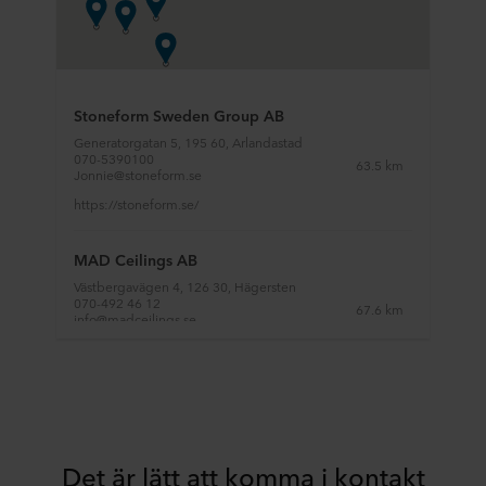
Stoneform Sweden Group AB
Generatorgatan 5, 195 60, Arlandastad
070-5390100
63.5 km
Jonnie@stoneform.se
https://stoneform.se/
MAD Ceilings AB
Västbergavägen 4, 126 30, Hägersten
070-492 46 12
67.6 km
info@madceilings.se
http://www.madceilings.se
TS Akustik
Stockholm | Göteborg | Malmö | Karlstad |
Umeå | Oslo, Kontakt: Thomas Svensson
72.2 km
+46 707 23 00 90
Det är lätt att komma i kontakt
thomas.svensson@tsakustik.se