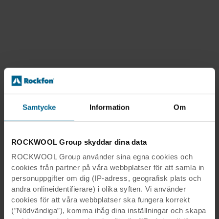
Intermontage i Bromölla AB
Nyängsgatan 1, 295 39, Bromölla
0708‐57 00 26
397.5 km
patrik.gladh@intermontage.se
http://www.intermontage.se
Flow Acoustic AB
Bruksgatan 11 B, 241 38, Eslöv
0706-90 07 90
449.3 km
kontakt@flow-acoustic.se
Samtycke
Information
Om
https://flow-acoustic.se
ROCKWOOL Group skyddar dina data
ROCKWOOL Group använder sina egna cookies och
cookies från partner på våra webbplatser för att samla in
personuppgifter om dig (IP-adress, geografisk plats och
andra onlineidentifierare) i olika syften. Vi använder
cookies för att våra webbplatser ska fungera korrekt
(”Nödvändiga”), komma ihåg dina inställningar och skapa