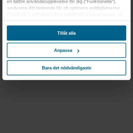
en bättre användarupplevelse för dig (”Funktionella”),
analysera ditt beteende för att optimera webbplatserna
(”Statistik”) och rikta vårt innehåll och våra annonser på
sociala medier och externa webbplatser baserat på ditt
beteende på våra webbplatser (”Marknadsföring”).
Tillåt alla
Information om din användning av våra webbplatser kan
komma att lämnas ut till våra sociala medie-, reklam- och
analyspartner. Våra affärspartner kan kombinera dessa
Anpassa
uppgifter med annan information som de har fått tidigare
eller som de har samlat in genom din användning av
deras tjänster. Denna partner kan vara etablerad i osäkra
Bara det nödvändigaste
tredjeländer, inklusive USA, och genom att acceptera
cookies för denna överföring är du också införstådd med
att skyddsnivån i tredje land kanske inte är densamma
som i EU/EES.
Nedan kan du läsa mer om syften, allmänna
beskrivningar av den information som samlas in, vem
som placerar ut varje cookie, länkar till våra partners
integritetspolicyer och hur länge varje cookie lagras på
din utrustning. Du beslutar för vilka ändamål våra