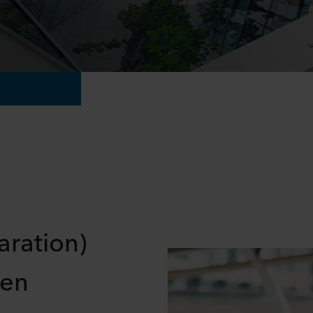
aration)
den