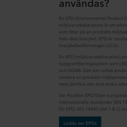
användas?
En EPD (Environmental Product De
miljövarudeklaration) är ett tek
som tittar på en produkts miljö
hela dess livscykel. EPD är result
livscykelbedömningen (LCA).
En EPD (miljövarudeklaration) anv
byggcertifieringssystem som L
och DGNB. Den kan också använd
värdera en produkts miljöprestand
med jämföra den mot andra alter
Vår Rockfon EPD följer europeis
internationella standarder (EN 1
för EPD, ISO 14040 (del 1 & 2) o
Ladda ner EPDs