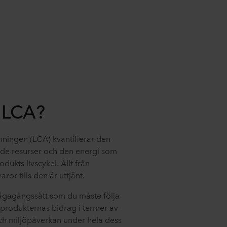
 LCA?
ningen (LCA) kvantifierar den
 de resurser och den energi som
dukts livscykel. Allt från
aror tills den är uttjänt.
vägagångssätt som du måste följa
 produkternas bidrag i termer av
och miljöpåverkan under hela dess