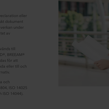
claration eller
niskt dokument
påverkan under
atet av
änds till
EED®, BREEAM®
as för att
a eller till och
nativ.
ka och
5804, ISO 14025
ch ISO 14044).