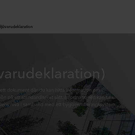
ljövarudeklaration
varudeklaration)
 ett dokument där du kan hitta information om
n på ett standardiserat sätt. Informationen kan t.ex.
ns nivå i samband med ett byggcertifieringssystem.