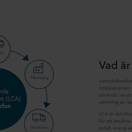
Vad är
Livscykelbedöm
miljöpåverkan,
används i en pro
utvinning av råv
LCA är det till
för att beräkna
avfall, energi 