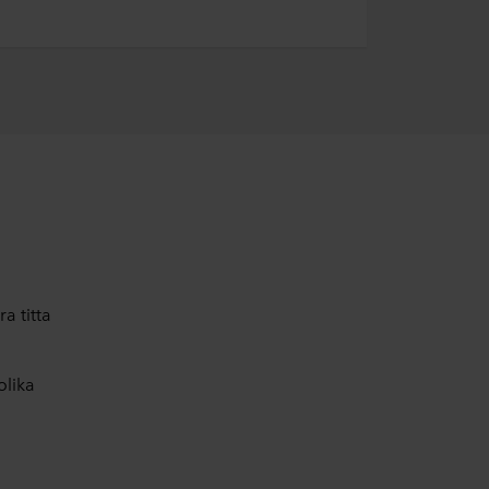
a titta
olika