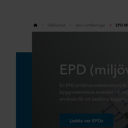
Hållbarhet
Våra certifieringar
EPD Mi
EPD (miljö
En EPD (miljövarudeklaration) är
byggmaterialens inverkan på miljö
används för att bedöma byggnade
Ladda ner EPDs