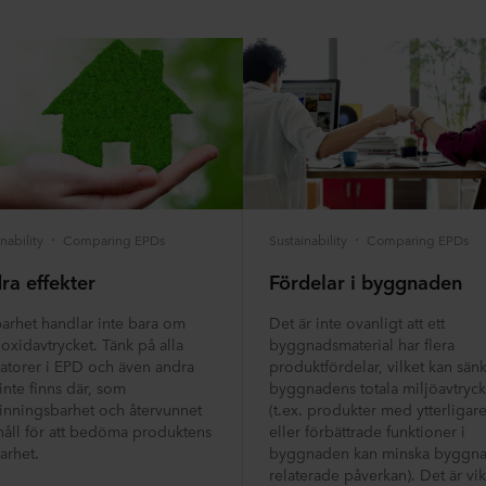
nability
Comparing EPDs
Sustainability
Comparing EPDs
ra effekter
Fördelar i byggnaden
barhet handlar inte bara om
Det är inte ovanligt att ett
oxidavtrycket. Tänk på alla
byggnadsmaterial har flera
katorer i EPD och även andra
produktfördelar, vilket kan sän
inte finns där, som
byggnadens totala miljöavtryck
vinningsbarhet och återvunnet
(t.ex. produkter med ytterligar
håll för att bedöma produktens
eller förbättrade funktioner i
arhet.
byggnaden kan minska byggn
relaterade påverkan). Det är vik