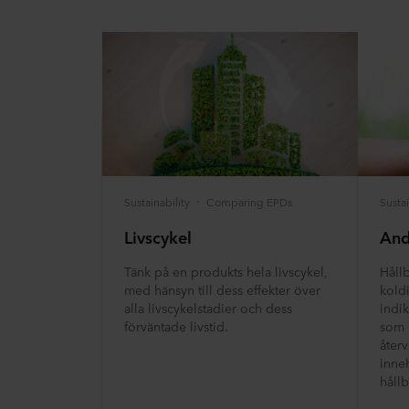
Sustainability
Comparing EPDs
Sustai
Livscykel
And
Tänk på en produkts hela livscykel,
Håll
med hänsyn till dess effekter över
koldi
alla livscykelstadier och dess
indi
förväntade livstid.
som 
åter
inne
hållb