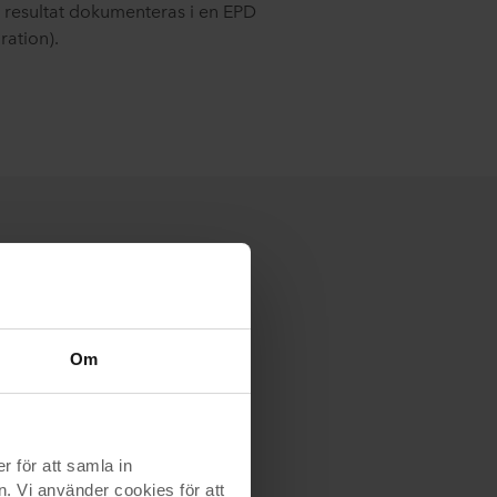
a resultat dokumenteras i en EPD
ration).
EPD
Om
gen, de
 som
för att samla in
n. Vi använder cookies för att