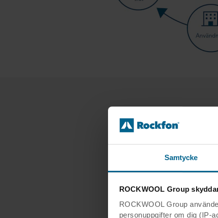
Vi
Samtycke
I EPD 
pro
ROCKWOOL Group skyddar 
ROCKWOOL Group använder sin
personuppgifter om dig (IP-adr