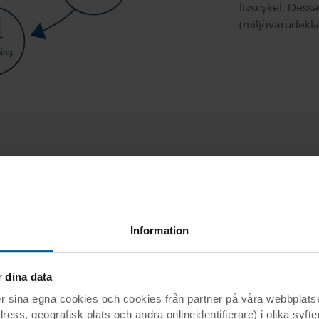
livscykel. Dess
(miljövarudekla
lken information kan jag hitta i en 
(miljövarudeklaration)?
Information
(miljövarudeklaration) kan du hitta information om bedömnin
dukter som ingår i deklarationen och framför allt de effekter
produkten har på miljön. Dessa är uppdelade i tre grupper:
dina data
a egna cookies och cookies från partner på våra webbplatser 
ess, geografisk plats och andra onlineidentifierare) i olika syfte