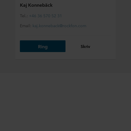
Kaj Konnebäck
Tel.:
+46 36 570 52 31
Email:
kaj.konneback@rockfon.com
Ring
Skriv