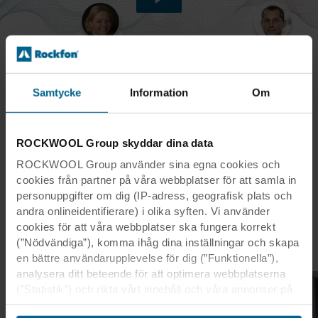
Samtycke
Information
Om
ROCKWOOL Group skyddar dina data
ROCKWOOL Group använder sina egna cookies och
Artiklar om WELL
cookies från partner på våra webbplatser för att samla in
personuppgifter om dig (IP-adress, geografisk plats och
andra onlineidentifierare) i olika syften. Vi använder
cookies för att våra webbplatser ska fungera korrekt
(”Nödvändiga”), komma ihåg dina inställningar och skapa
en bättre användarupplevelse för dig (”Funktionella”),
analysera ditt beteende för att optimera webbplatserna
(”Statistik”) och rikta vårt innehåll och våra annonser på
sociala medier och externa webbplatser baserat på ditt