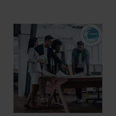
ditt samtycke genom att klicka på cookie-ikonen längst
ned på webbplatsen. Läs mer om vår användning av
cookies i avsnittet ”Om oss” och om vår behandling av
personuppgifter i vår
integritetspolicy
, inklusive vilket
specifikt ROCKWOOL-företag som är
personuppgiftsansvarig för dina personuppgifter.