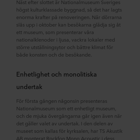
Näst efter slottet är Nationalmuseum Sveriges
högst kulturklassade byggnad, så det har lagts
enorma krafter på renoveringen. När dörrarna
slås upp i oktober kan besökarna glädja sig åt
ett museum, som presenterar våra
nationalklenoder i ljusa, vackra lokaler med
större utställningsytor och bättre klimat för
både konsten och de besökande.
Enhetlighet och monolitiska
undertak
För första gången någonsin presenteras
Nationalmuseum som ett enhetligt museum,
och de mjuka övergångarna går igen även när
det gäller valet av undertak. I den delen av
museet som kallas för kyrksalen, har TS Akustik
AB monterat Rockfon Mono Acoustic i dess