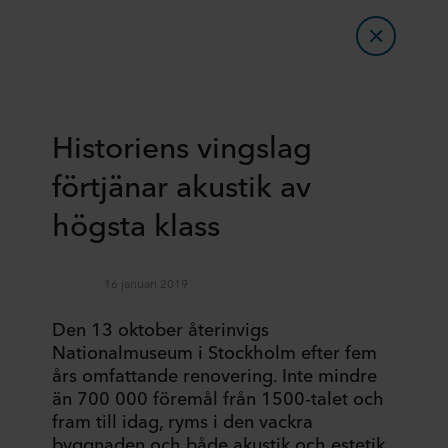
Historiens vingslag
förtjänar akustik av
högsta klass
16 januari 2019
Den 13 oktober återinvigs
Nationalmuseum i Stockholm efter fem
års omfattande renovering. Inte mindre
än 700 000 föremål från 1500-talet och
fram till idag, ryms i den vackra
byggnaden och både akustik och estetik