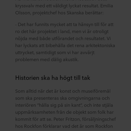
kryssvalv med ett väldigt lyckat resultat. Emilia
Olsson, projektchef hos Skanska berättar:
- Det har funnits mycket att ta hänsyn till för att
ro det här projektet i land, men vi är otroligt
nöjda med både utförandet och resultatet. Vi
har lyckats att bibehålla det rena arkitektoniska
uttrycket, samtidigt som vi har avvärjt
problemen med dålig akustik.
Historien ska ha högt till tak
Som alltid när det är konst och museiföremål
som ska presenteras ska omgivningarna och
interiören ”hålla sig på sin kant”, och inte stjäla
uppmärksamheten från de objekt som folk har
kommit för att se. Peter Fritzon, försäljningschef
hos Rockfon förklarar vad det är som Rockfon