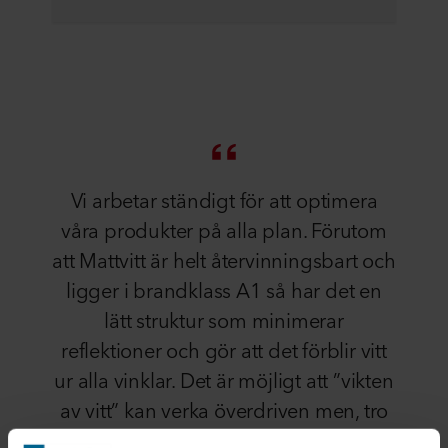
Vi arbetar ständigt för att optimera
våra produkter på alla plan. Förutom
att Mattvitt är helt återvinningsbart och
ligger i brandklass A1 så har det en
lätt struktur som minimerar
reflektioner och gör att det förblir vitt
ur alla vinklar. Det är möjligt att ”vikten
av vitt” kan verka överdriven men, tro
mig, det gör en enorm skillnad för