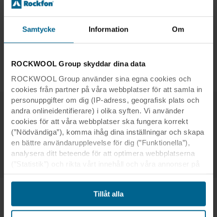
känslan i rummen. Inte minst under
vintermånaderna i Skandinavien.
Samtycke
Information
Om
Peter Fritzon
FÖRSÄLJNINGSCHEF, ROCKFON
ROCKWOOL Group skyddar dina data
ROCKWOOL Group använder sina egna cookies och
cookies från partner på våra webbplatser för att samla in
personuppgifter om dig (IP-adress, geografisk plats och
andra onlineidentifierare) i olika syften. Vi använder
Kontakt
cookies för att våra webbplatser ska fungera korrekt
(”Nödvändiga”), komma ihåg dina inställningar och skapa
Mia Jönerholm
en bättre användarupplevelse för dig (”Funktionella”),
E-mail
analysera ditt beteende för att optimera webbplatserna
(”Statistik”) och rikta vårt innehåll och våra annonser på
sociala medier och externa webbplatser baserat på ditt
beteende på våra webbplatser (”Marknadsföring”).
Tillåt alla
Information om din användning av våra webbplatser kan
komma att lämnas ut till våra sociala medie-, reklam- och
analyspartner. Våra affärspartner kan kombinera dessa