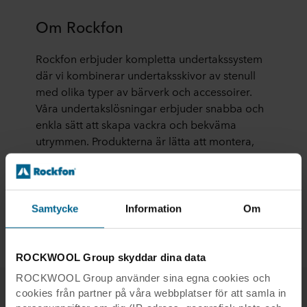
Om Rockfon
Rockfon erbjuder kompletta undertakssystem
där vi kombinerar undertaksskivor av stenull
med olika typer av bärverk och accessoirer.
Våra undertakslösningar erbjuder snabba och
enkla sätt att skapa vackra och bekväma
utrymmen. Produkterna är lätta att montera,
har lång livslängd och skyddar människor från
oljud och brandspridning, samtidigt som de
bidrar till en hållbar framtid.
Samtycke
Information
Om
Läs mer
ROCKWOOL Group skyddar dina data
ROCKWOOL Group använder sina egna cookies och
cookies från partner på våra webbplatser för att samla in