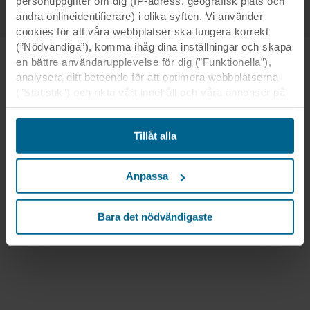
personuppgifter om dig (IP-adress, geografisk plats och
andra onlineidentifierare) i olika syften. Vi använder
cookies för att våra webbplatser ska fungera korrekt
(”Nödvändiga”), komma ihåg dina inställningar och skapa
en bättre användarupplevelse för dig (”Funktionella”),
analysera ditt beteende för att optimera webbplatserna
(”Statistik”) och rikta vårt innehåll och våra annonser på
sociala medier och externa webbplatser baserat på ditt
beteende på våra webbplatser (”Marknadsföring”).
Tillåt alla
Information om din användning av våra webbplatser kan
komma att lämnas ut till våra sociala medie-, reklam- och
analyspartner. Våra affärspartner kan kombinera dessa
Anpassa
uppgifter med annan information som de har fått tidigare
eller som de har samlat in genom din användning av
deras tjänster. Denna partner kan vara etablerad i osäkra
Bara det nödvändigaste
tredjeländer, inklusive USA, och genom att acceptera
cookies för denna överföring är du också införstådd med
att skyddsnivån i tredje land kanske inte är densamma
som i EU/EES.
Nedan kan du läsa mer om syften, allmänna