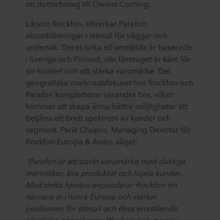
ett dotterbolag till Owens Corning.
Liksom Rockfon, tillverkar Parafon
akustiklösningar i stenull för väggar och
undertak. Deras cirka 60 anställda är baserade
i Sverige och Finland, där företaget är känt för
sin kvalitet och sitt starka varumärke. Det
geografiska marknadsfokuset hos Rockfon och
Parafon kompletterar varandra bra, vilket
kommer att skapa ännu bättre möjligheter att
betjäna ett brett spektrum av kunder och
segment. Parik Chopra, Managing Director för
Rockfon Europa & Asien, säger:
"Parafon är ett starkt varumärke med duktiga
människor, bra produkter och lojala kunder.
Med detta förvärv expanderar Rockfon sin
närvaro in i norra Europa och stärker
positionen för stenull och dess enastående
akustiska egenskaper. På så vis kan man nu