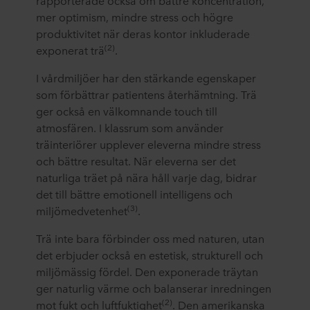
mer optimism, mindre stress och högre
produktivitet när deras kontor inkluderade
(2)
exponerat trä
.
I vårdmiljöer har den stärkande egenskaper
som förbättrar patientens återhämtning. Trä
ger också en välkomnande touch till
atmosfären. I klassrum som använder
träinteriörer upplever eleverna mindre stress
och bättre resultat. När eleverna ser det
naturliga träet på nära håll varje dag, bidrar
det till bättre emotionell intelligens och
(3)
miljömedvetenhet
.
Trä inte bara förbinder oss med naturen, utan
det erbjuder också en estetisk, strukturell och
miljömässig fördel. Den exponerade träytan
ger naturlig värme och balanserar inredningen
(2)
mot fukt och luftfuktighet
. Den amerikanska