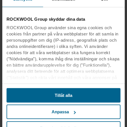
inneburit material av låg kvalitet: MDF och
polyester, och utan designfrihet. Rockfon
Lamella förändrar allt det där - för första
ROCKWOOL Group skyddar dina data
gången kan du komponera en unik design för
olika utrymmen och projekt - med en
ROCKWOOL Group använder sina egna cookies och
cookies från partner på våra webbplatser för att samla in
leveransklar lösning
," säger
Edward Blake,
personuppgifter om dig (IP-adress, geografisk plats och
Produktchef hos Rockfon.
andra onlineidentifierare) i olika syften. Vi använder
cookies för att våra webbplatser ska fungera korrekt
Besök produktsidan för Rockfon®
(”Nödvändiga”), komma ihåg dina inställningar och skapa
Lamella™ för att få veta mer
en bättre användarupplevelse för dig (”Funktionella”),
analysera ditt beteende för att optimera webbplatserna
(”Statistik”) och rikta vårt innehåll och våra annonser på
sociala medier och externa webbplatser baserat på ditt
beteende på våra webbplatser (”Marknadsföring”).
Tillåt alla
Information om din användning av våra webbplatser kan
komma att lämnas ut till våra sociala medie-, reklam- och
analyspartner. Våra affärspartner kan kombinera dessa
Anpassa
uppgifter med annan information som de har fått tidigare
eller som de har samlat in genom din användning av