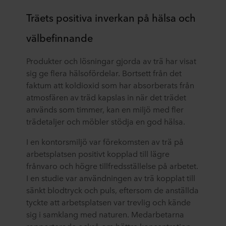
Träets positiva inverkan på hälsa och
välbefinnande
Produkter och lösningar gjorda av trä har visat
sig ge flera hälsofördelar. Bortsett från det
faktum att koldioxid som har absorberats från
atmosfären av träd kapslas in när det trädet
används som timmer, kan en miljö med fler
trädetaljer och möbler stödja en god hälsa.
I en kontorsmiljö var förekomsten av trä på
arbetsplatsen positivt kopplad till lägre
frånvaro och högre tillfredsställelse på arbetet.
I en studie var användningen av trä kopplat till
sänkt blodtryck och puls, eftersom de anställda
tyckte att arbetsplatsen var trevlig och kände
sig i samklang med naturen. Medarbetarna
rapporterade också om bättre koncentration,