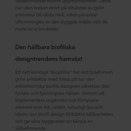
välbefinnande enorm uppmärksamhet. Detta
har utan tvekan drivit på tillväxten av grön
arkitektur till nästa nivå, vilket påverkar
utformningen av den byggda miljön och de
material vi använder.
Den hållbara biofiliska
designtrendens framväxt
Ett nytt koncept "biophilia" har sett ljuset inom
grön arkitektur med fokus på hur den
arkitektoniska biofila designen påverkar den
fysiska och fysiologiska hälsan. Genom att
implementera organiska och förnybara
element som trä, vatten, naturligt ljus och
växter kan biofil design förbättra hållbarheten
och ge våra byggnader en känsla av
välbefinnande.