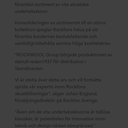
förenklat sortiment av vita akustiska
undertaksskivor.
Konsolideringen
av sortimentet till en större
kollektion speglar Rockfons fokus på att
förenkla kundernas beslutsfattande och
samtidigt bibehålla samma höga kvalitetskrav.
"ROCKWOOL Group började produktionen av
stenull redan1937 för distribution i
Skandinavien.
Vi är stolta över detta arv och vill fortsätta
sprida vår expertis inom Rockfons
akustiklösningar", säger
Johan Englund,
försäljningsdirektör på Rockfon Sverige.
"Även om de vita undertaksskivorna är tidlösa
klassiker, är potentialen för innovation inom
teknik och design nästan obegränsad."