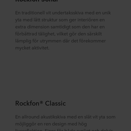
En traditionell vit undertaksskiva med en unik
yta med lätt struktur som ger interiören en
extra dimension samtidigt som den har en
förbättrad tålighet, vilket gör den särskilt
lämplig för utrymmen där det förekommer
mycket aktivitet.
Rockfon® Classic
En allround akustikskiva med en slät vit yta som
möjliggör en ren design med hög
ljusreflektion. Finns för både synligt och delvis