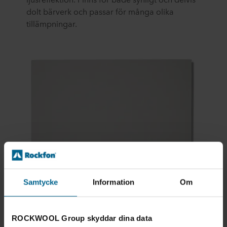
dolt bärverk och passar för många olika
tillämpningar.
Samtycke
Information
Om
ROCKWOOL Group skyddar dina data