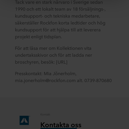
Tack vare en stark närvaro i
Sverige
sedan
som i EU/EES.
1990
och ett lokalt team av
18
försäljnings-,
Nedan kan du läsa mer om syften, allmänna
kundsupport- och tekniska medarbetare,
beskrivningar av den information som samlas in, vem
säkerställer Rockfon korta ledtider och hög
som placerar ut varje cookie, länkar till våra partners
kundsupport för att hjälpa till att leverera
integritetspolicyer och hur länge varje cookie lagras på
projekt enligt tidsplan.
din utrustning. Du beslutar för vilka ändamål våra
webbplatser får använda cookies och därmed behandla
För att läsa mer om
Kollektionen vita
information om dig via cookies.
undertaksskivor
och för att ladda ner
broschyren, besök:
[URL]
Du kan när som helst återkalla ditt samtycke eller ändra
ditt samtycke genom att klicka på cookie-ikonen längst
Presskontakt:
Mia Jönerholm,
ned på webbplatsen. Läs mer om vår användning av
mia.jonerholm@rockfon.com alt. 0739-870680
cookies i avsnittet ”Om oss” och om vår behandling av
personuppgifter i vår
integritetspolicy
, inklusive vilket
specifikt ROCKWOOL-företag som är
personuppgiftsansvarig för dina personuppgifter.
Kontakt
Kontakta oss