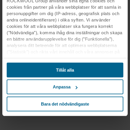
ROCKWOOL Group använder sina egna cookies och
cookies från partner på våra webbplatser för att samla in
personuppgifter om dig (IP-adress, geografisk plats och
andra onlineidentifierare) i olika syften. Vi använder
cookies för att våra webbplatser ska fungera korrekt
(”Nödvändiga”), komma ihåg dina inställningar och skapa
en bättre användarupplevelse för dig (”Funktionella”),
analysera ditt beteende för att optimera webbplatserna
(”Statistik”) och rikta vårt innehåll och våra annonser på
sociala medier och externa webbplatser baserat på ditt
beteende på våra webbplatser (”Marknadsföring”).
Tillåt alla
Information om din användning av våra webbplatser kan
komma att lämnas ut till våra sociala medie-, reklam- och
analyspartner. Våra affärspartner kan kombinera dessa
Anpassa
uppgifter med annan information som de har fått tidigare
eller som de har samlat in genom din användning av
deras tjänster. Denna partner kan vara etablerad i osäkra
Bara det nödvändigaste
tredjeländer, inklusive USA, och genom att acceptera
cookies för denna överföring är du också införstådd med
att skyddsnivån i tredje land kanske inte är densamma
som i EU/EES.