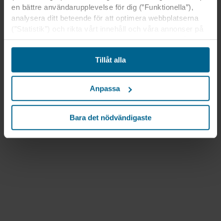
en bättre användarupplevelse för dig (”Funktionella”),
analysera ditt beteende för att optimera webbplatserna
(”Statistik”) och rikta vårt innehåll och våra annonser på
sociala medier och externa webbplatser baserat på ditt
beteende på våra webbplatser (”Marknadsföring”).
Tillåt alla
Information om din användning av våra webbplatser kan
komma att lämnas ut till våra sociala medie-, reklam- och
analyspartner. Våra affärspartner kan kombinera dessa
Anpassa
uppgifter med annan information som de har fått tidigare
eller som de har samlat in genom din användning av
deras tjänster. Denna partner kan vara etablerad i osäkra
Bara det nödvändigaste
tredjeländer, inklusive USA, och genom att acceptera
cookies för denna överföring är du också införstådd med
att skyddsnivån i tredje land kanske inte är densamma
som i EU/EES.
Nedan kan du läsa mer om syften, allmänna
beskrivningar av den information som samlas in, vem
som placerar ut varje cookie, länkar till våra partners
integritetspolicyer och hur länge varje cookie lagras på