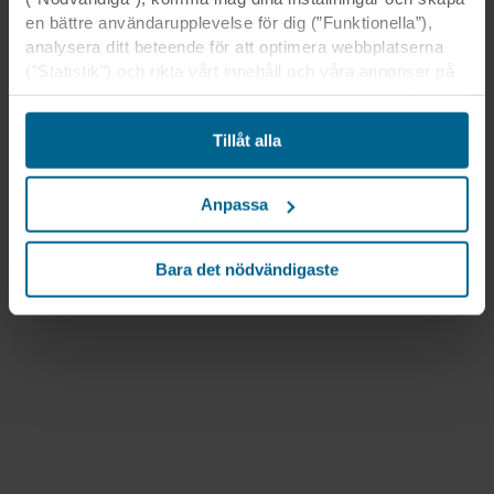
en bättre användarupplevelse för dig (”Funktionella”),
analysera ditt beteende för att optimera webbplatserna
(”Statistik”) och rikta vårt innehåll och våra annonser på
sociala medier och externa webbplatser baserat på ditt
beteende på våra webbplatser (”Marknadsföring”).
Tillåt alla
Information om din användning av våra webbplatser kan
komma att lämnas ut till våra sociala medie-, reklam- och
analyspartner. Våra affärspartner kan kombinera dessa
Anpassa
uppgifter med annan information som de har fått tidigare
eller som de har samlat in genom din användning av
deras tjänster. Denna partner kan vara etablerad i osäkra
Bara det nödvändigaste
tredjeländer, inklusive USA, och genom att acceptera
cookies för denna överföring är du också införstådd med
att skyddsnivån i tredje land kanske inte är densamma
som i EU/EES.
Nedan kan du läsa mer om syften, allmänna
beskrivningar av den information som samlas in, vem
som placerar ut varje cookie, länkar till våra partners
integritetspolicyer och hur länge varje cookie lagras på