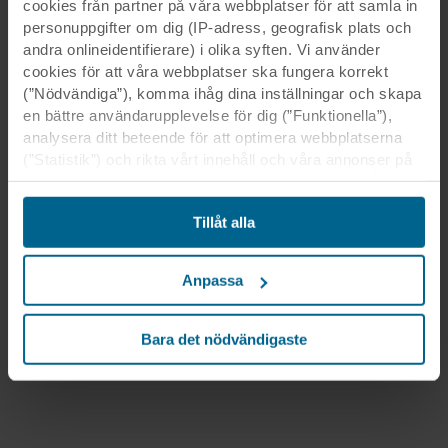
cookies från partner på våra webbplatser för att samla in
personuppgifter om dig (IP-adress, geografisk plats och
andra onlineidentifierare) i olika syften. Vi använder
cookies för att våra webbplatser ska fungera korrekt
(”Nödvändiga”), komma ihåg dina inställningar och skapa
en bättre användarupplevelse för dig (”Funktionella”),
analysera ditt beteende för att optimera webbplatserna
(”Statistik”) och rikta vårt innehåll och våra annonser på
sociala medier och externa webbplatser baserat på ditt
beteende på våra webbplatser (”Marknadsföring”).
Tillåt alla
Information om din användning av våra webbplatser kan
komma att lämnas ut till våra sociala medie-, reklam- och
analyspartner. Våra affärspartner kan kombinera dessa
Anpassa
uppgifter med annan information som de har fått tidigare
eller som de har samlat in genom din användning av
deras tjänster. Denna partner kan vara etablerad i osäkra
Bara det nödvändigaste
tredjeländer, inklusive USA, och genom att acceptera
cookies för denna överföring är du också införstådd med
att skyddsnivån i tredje land kanske inte är densamma
som i EU/EES.