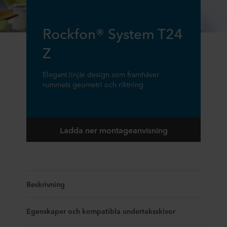
Rockfon® System T24
Z
Elegant linjär design som framhäver
rummets geometri och riktning
Ladda ner montageanvisning
Beskrivning
Egenskaper och kompatibla undertaksskivor