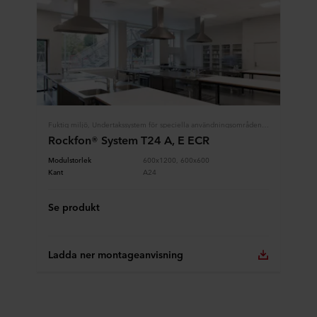
Fuktig miljö, Undertakssystem för speciella användningsområden, Modulundertak, Rockfon System
Rockfon® System T24 A, E ECR
Modulstorlek
600x1200, 600x600
Kant
A24
Se produkt
Ladda ner montageanvisning