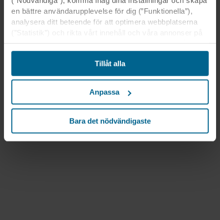
(”Nödvändiga”), komma ihåg dina inställningar och skapa
en bättre användarupplevelse för dig (”Funktionella”),
analysera ditt beteende för att optimera webbplatserna
(”Statistik”) och rikta vårt innehåll och våra annonser på
sociala medier och externa webbplatser baserat på ditt
beteende på våra webbplatser (”Marknadsföring”).
Tillåt alla
Information om din användning av våra webbplatser kan
komma att lämnas ut till våra sociala medie-, reklam- och
analyspartner. Våra affärspartner kan kombinera dessa
Anpassa
uppgifter med annan information som de har fått tidigare
eller som de har samlat in genom din användning av
deras tjänster. Denna partner kan vara etablerad i osäkra
Bara det nödvändigaste
tredjeländer, inklusive USA, och genom att acceptera
cookies för denna överföring är du också införstådd med
att skyddsnivån i tredje land kanske inte är densamma
som i EU/EES.
Nedan kan du läsa mer om syften, allmänna
beskrivningar av den information som samlas in, vem
som placerar ut varje cookie, länkar till våra partners
integritetspolicyer och hur länge varje cookie lagras på