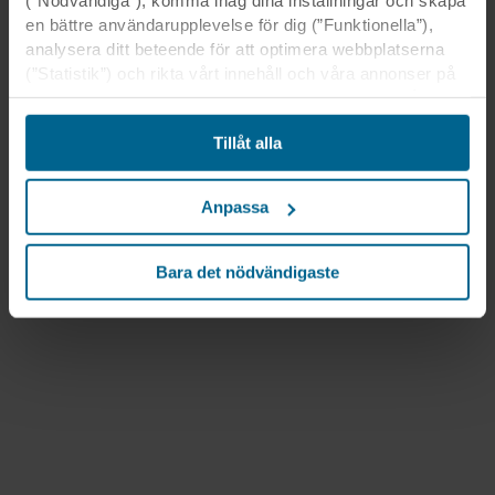
(”Nödvändiga”), komma ihåg dina inställningar och skapa
en bättre användarupplevelse för dig (”Funktionella”),
analysera ditt beteende för att optimera webbplatserna
(”Statistik”) och rikta vårt innehåll och våra annonser på
sociala medier och externa webbplatser baserat på ditt
beteende på våra webbplatser (”Marknadsföring”).
Tillåt alla
Information om din användning av våra webbplatser kan
komma att lämnas ut till våra sociala medie-, reklam- och
analyspartner. Våra affärspartner kan kombinera dessa
Anpassa
uppgifter med annan information som de har fått tidigare
eller som de har samlat in genom din användning av
deras tjänster. Denna partner kan vara etablerad i osäkra
Bara det nödvändigaste
tredjeländer, inklusive USA, och genom att acceptera
cookies för denna överföring är du också införstådd med
att skyddsnivån i tredje land kanske inte är densamma
som i EU/EES.
Nedan kan du läsa mer om syften, allmänna
beskrivningar av den information som samlas in, vem
som placerar ut varje cookie, länkar till våra partners
integritetspolicyer och hur länge varje cookie lagras på