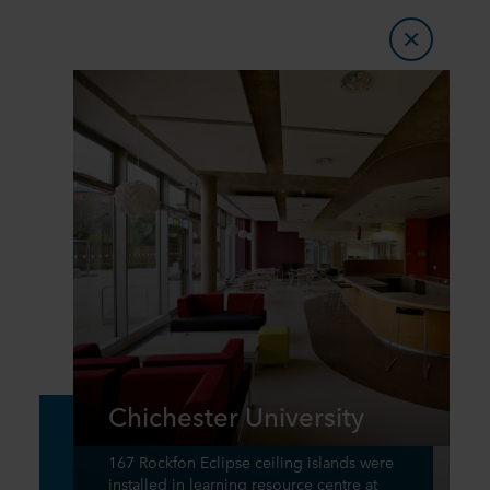
Chichester University
167 Rockfon Eclipse ceiling islands were
installed in learning resource centre at