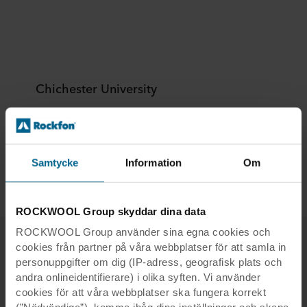
Chichester University
Land:
Storbritannien
Undertaksentreprenör:
Dancor
Produkter:
Rockfon® Eclipse
Samtycke
Information
Om
Modulstorlek:
1760 x 1160
ROCKWOOL Group skyddar dina data
ROCKWOOL Group använder sina egna cookies och
cookies från partner på våra webbplatser för att samla in
personuppgifter om dig (IP-adress, geografisk plats och
Relaterade projekt
andra onlineidentifierare) i olika syften. Vi använder
cookies för att våra webbplatser ska fungera korrekt