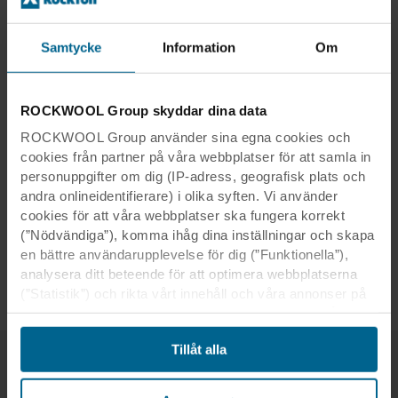
Samtycke
Information
Om
Hôtel Mercure Hyères Centre
ROCKWOOL Group skyddar dina data
Land:
Hyères, Frankrike
ROCKWOOL Group använder sina egna cookies och
Karolina Lubkowski, KL Studio
Arkitekt:
cookies från partner på våra webbplatser för att samla in
Design
personuppgifter om dig (IP-adress, geografisk plats och
Fotograf:
Sylvain Barthelemy
andra onlineidentifierare) i olika syften. Vi använder
Produkter:
Rockfon Color-all®
cookies för att våra webbplatser ska fungera korrekt
Kant:
X
(”Nödvändiga”), komma ihåg dina inställningar och skapa
Modulstorle
en bättre användarupplevelse för dig (”Funktionella”),
600 x 600
analysera ditt beteende för att optimera webbplatserna
k:
(”Statistik”) och rikta vårt innehåll och våra annonser på
sociala medier och externa webbplatser baserat på ditt
beteende på våra webbplatser (”Marknadsföring”).
Tillåt alla
Information om din användning av våra webbplatser kan
komma att lämnas ut till våra sociala medie-, reklam- och
analyspartner. Våra affärspartner kan kombinera dessa