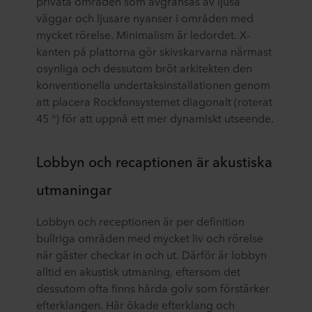
privata områden som avgränsas av ljusa
väggar och ljusare nyanser i områden med
mycket rörelse. Minimalism är ledordet. X-
kanten på plattorna gör skivskarvarna närmast
osynliga och dessutom bröt arkitekten den
konventionella undertaksinstallationen genom
att placera Rockfonsystemet diagonalt (roterat
45 °) för att uppnå ett mer dynamiskt utseende.
Lobbyn och recaptionen är akustiska
utmaningar
Lobbyn och receptionen är per definition
bullriga områden med mycket liv och rörelse
när gäster checkar in och ut. Därför är lobbyn
alltid en akustisk utmaning, eftersom det
dessutom ofta finns hårda golv som förstärker
efterklangen. Här ökade efterklang och