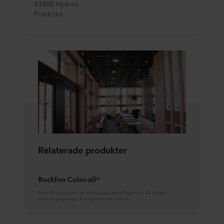
83400 Hyères
Frankrike
Relaterade produkter
Rockfon Color-all®
Ett helt sortiment av dekorativa akustikskivor i 34 färger
som arrangerats i 6 inspirerande teman.