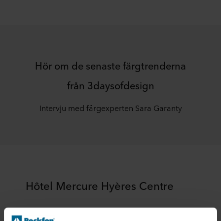
Hör om de senaste färgtrenderna
från 3daysofdesign
Intervju med färgexperten Sara Garanty
Hôtel Mercure Hyères Centre