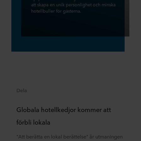
att skapa en unik personlighet och minska
hotellbuller för gästerna.
Dela
Globala hotellkedjor kommer att
förbli lokala
"Att berätta en lokal berättelse" är utmaningen