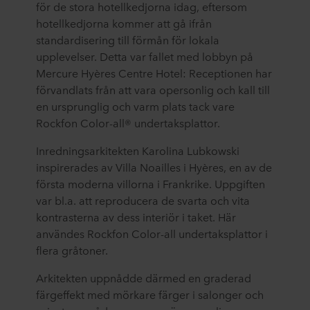
för de stora hotellkedjorna idag, eftersom
hotellkedjorna kommer att gå ifrån
standardisering till förmån för lokala
upplevelser. Detta var fallet med lobbyn på
Mercure Hyères Centre Hotel: Receptionen har
förvandlats från att vara opersonlig och kall till
en ursprunglig och varm plats tack vare
Rockfon Color-all® undertaksplattor.
Inredningsarkitekten Karolina Lubkowski
inspirerades av Villa Noailles i Hyères, en av de
första moderna villorna i Frankrike. Uppgiften
var bl.a. att reproducera de svarta och vita
kontrasterna av dess interiör i taket. Här
användes Rockfon Color-all undertaksplattor i
flera gråtoner.
Arkitekten uppnådde därmed en graderad
färgeffekt med mörkare färger i salonger och