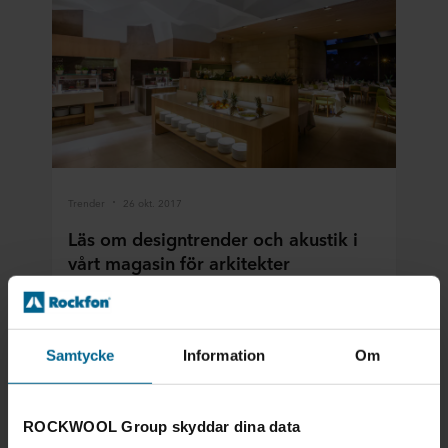
Trender
26 okt. 2017
Läs om designtrender och akustik i
vårt magasin för arkitekter
Ladda ner vårt arkitektmagasin om design,
inspiration och akustik helt utan kostnad. Läs
artiklar om t.ex skolmiljöer, Mikkeler café och
Samtycke
Information
Om
Messner museum m.fl.
Läs mer
ROCKWOOL Group skyddar dina data