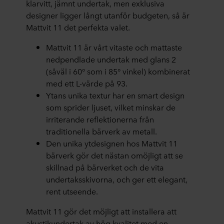
klarvitt, jämnt undertak, men exklusiva
designer ligger långt utanför budgeten, så är
Mattvit 11 det perfekta valet.
Mattvit 11 är vårt vitaste och mattaste
nedpendlade undertak med glans 2
(såväl i 60° som i 85° vinkel) kombinerat
med ett L-värde på 93.
Ytans unika textur har en smart design
som sprider ljuset, vilket minskar de
irriterande reflektionerna från
traditionella bärverk av metall.
Den unika ytdesignen hos Mattvit 11
bärverk gör det nästan omöjligt att se
skillnad på bärverket och de vita
undertaksskivorna, och ger ett elegant,
rent utseende.
Mattvit 11 gör det möjligt att installera att
akustikundertak av hög kvalitet med en