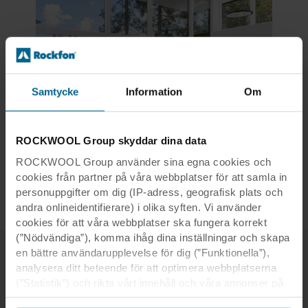
Samtycke
Information
Om
ROCKWOOL Group skyddar dina data
ROCKWOOL Group använder sina egna cookies och
cookies från partner på våra webbplatser för att samla in
personuppgifter om dig (IP-adress, geografisk plats och
andra onlineidentifierare) i olika syften. Vi använder
cookies för att våra webbplatser ska fungera korrekt
(”Nödvändiga”), komma ihåg dina inställningar och skapa
en bättre användarupplevelse för dig (”Funktionella”),
analysera ditt beteende för att optimera webbplatserna
Kontakt
(”Statistik”) och rikta vårt innehåll och våra annonser på
Kontakta oss
sociala medier och externa webbplatser baserat på ditt