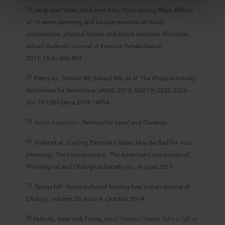
att skyddsnivån i tredje land kanske inte är densamma
[3]
Jang-Gun Yoon, Seok-Hee Kim, Hyun-Seung Rhyu. Effects
som i EU/EES.
of 16-week spinning and bicycle exercise on body
composition, physical fitness and blood variables of middle
Nedan kan du läsa mer om syften, allmänna
school students. Journal of Exercise Rehabilitation
beskrivningar av den information som samlas in, vem
2017;13(4):400-404
som placerar ut varje cookie, länkar till våra partners
integritetspolicyer och hur länge varje cookie lagras på
[4]
Piercy KL, Troiano RP, Ballard RM, et al. The Physical Activity
din utrustning. Du beslutar för vilka ändamål våra
Guidelines for Americans. JAMA. 2018;320(19):2020-2028.
webbplatser får använda cookies och därmed behandla
doi:10.1001/jama.2018.14854
information om dig via cookies.
[5]
Noise Exposure
- Permissible Level and Duration.
Du kan när som helst återkalla ditt samtycke eller ändra
ditt samtycke genom att klicka på cookie-ikonen längst
[6]
Sinha et al., Cycling Exercise Classes May Be Bad for Your
ned på webbplatsen. Läs mer om vår användning av
(Hearing), The Laryngoscope. The American Laryngological,
cookies i avsnittet ”Om oss” och om vår behandling av
Rhinological and Otological Society Inc., August 2017
personuppgifter i vår
integritetspolicy
, inklusive vilket
specifikt ROCKWOOL-företag som är
[7]
Taneja MK. Noise-induced hearing loss. Indian Journal of
personuppgiftsansvarig för dina personuppgifter.
Otology, volume 20, issue 4, October 2014
[8]
Petri AE, New York Times,
Loud Fitness Classes Take a Toll on