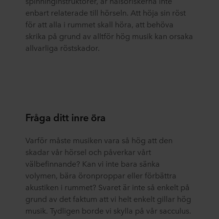
spinninginstruktörer, är hälsoriskerna inte
enbart relaterade till hörseln. Att höja sin röst
för att alla i rummet skall höra, att behöva
skrika på grund av alltför hög musik kan orsaka
allvarliga röstskador.
Fråga ditt inre öra
Varför måste musiken vara så hög att den
skadar vår hörsel och påverkar vårt
välbefinnande? Kan vi inte bara sänka
volymen, bära öronproppar eller förbättra
akustiken i rummet? Svaret är inte så enkelt på
grund av det faktum att vi helt enkelt gillar hög
musik. Tydligen borde vi skylla på vår sacculus.