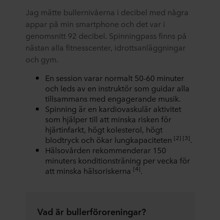
Jag mätte bullernivåerna i decibel med några
appar på min smartphone och det var i
genomsnitt 92 decibel. Spinningpass finns på
nästan alla fitnesscenter, idrottsanläggningar
och gym.
En session varar normalt 50-60 minuter
och leds av en instruktör som guidar alla
tillsammans med engagerande musik.
Spinning är en kardiovaskulär aktivitet
som hjälper till att minska risken för
hjärtinfarkt, högt kolesterol, högt
[2] [3]
blodtryck och ökar lungkapaciteten
.
Hälsovården rekommenderar 150
minuters konditionsträning per vecka för
[4]
att minska hälsoriskerna
.
Vad är bullerföroreningar?