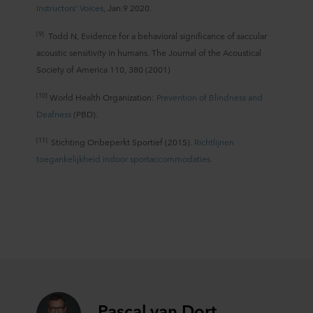
Instructors’ Voices
, Jan.9 2020.
[9]
Todd N, Evidence for a behavioral significance of saccular
acoustic sensitivity in humans. The Journal of the Acoustical
Society of America 110, 380 (2001)
[10]
World Health Organization:
Prevention of Blindness and
Deafness
(PBD).
[11]
Stichting Onbeperkt Sportief (2015).
Richtlijnen
toegankelijkheid indoor sportaccommodaties.
Pascal van Dort