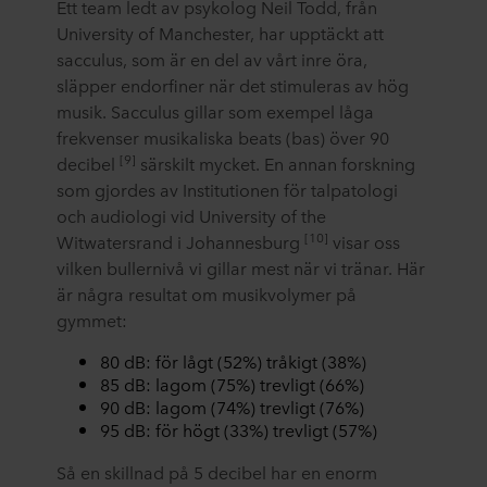
Ett team ledt av psykolog Neil Todd, från
University of Manchester, har upptäckt att
sacculus, som är en del av vårt inre öra,
släpper endorfiner när det stimuleras av hög
musik. Sacculus gillar som exempel låga
frekvenser musikaliska beats (bas) över 90
[9]
decibel
särskilt mycket. En annan forskning
som gjordes av Institutionen för talpatologi
och audiologi vid University of the
[10]
Witwatersrand i Johannesburg
visar oss
vilken bullernivå vi gillar mest när vi tränar. Här
är några resultat om musikvolymer på
gymmet:
80 dB: för lågt (52%) tråkigt (38%)
85 dB: lagom (75%) trevligt (66%)
90 dB: lagom (74%) trevligt (76%)
95 dB: för högt (33%) trevligt (57%)
Så en skillnad på 5 decibel har en enorm