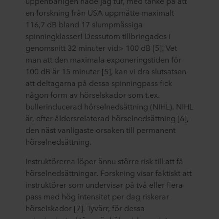
uppenbarligen hade jag tur, med tanke på att
en forskning från USA uppmätte maximalt
116,7 dB bland 17 slumpmässiga
spinningklasser! Dessutom tillbringades i
genomsnitt 32 minuter vid> 100 dB [5]. Vet
man att den maximala exponeringstiden för
100 dB är 15 minuter [5], kan vi dra slutsatsen
att deltagarna på dessa spinningpass fick
någon form av hörselskador som t.ex.
bullerinducerad hörselnedsättning (NIHL). NIHL
är, efter åldersrelaterad hörselnedsättning [6],
den näst vanligaste orsaken till permanent
hörselnedsättning.
Instruktörerna löper ännu större risk till att få
hörselnedsättningar. Forskning visar faktiskt att
instruktörer som undervisar på två eller flera
pass med hög intensitet per dag riskerar
hörselskador [7]. Tyvärr, för dessa