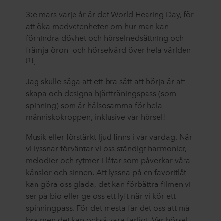
3:e mars varje år är det World Hearing Day, för
att öka medvetenheten om hur man kan
förhindra dövhet och hörselnedsättning och
främja öron- och hörselvård över hela världen
[1]
.
Jag skulle säga att ett bra sätt att börja är att
skapa och designa hjärtträningspass (som
spinning) som är hälsosamma för hela
människokroppen, inklusive vår hörsel!
Musik eller förstärkt ljud finns i vår vardag. När
vi lyssnar förväntar vi oss ständigt harmonier,
melodier och rytmer i låtar som påverkar våra
känslor och sinnen. Att lyssna på en favoritlåt
kan göra oss glada, det kan förbättra filmen vi
ser på bio eller ge oss ett lyft när vi kör ett
spinningpass. För det mesta får det oss att må
bra men det kan också vara farligt. Vår hörsel