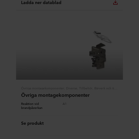
beskrivningar av den information som samlas in, vem
Ladda ner datablad
som placerar ut varje cookie, länkar till våra partners
integritetspolicyer och hur länge varje cookie lagras på
din utrustning. Du beslutar för vilka ändamål våra
webbplatser får använda cookies och därmed behandla
information om dig via cookies.
Du kan när som helst återkalla ditt samtycke eller ändra
ditt samtycke genom att klicka på cookie-ikonen längst
ned på webbplatsen. Läs mer om vår användning av
cookies i avsnittet ”Om oss” och om vår behandling av
personuppgifter i vår
integritetspolicy
, inklusive vilket
specifikt ROCKWOOL-företag som är
Övriga montagekomponenter, Diverse, Tillbehör, Bärverk och tillbehör
personuppgiftsansvarig för dina personuppgifter.
Övriga montagekomponenter
Reaktion vid
A1
brandpåverkan
Se produkt