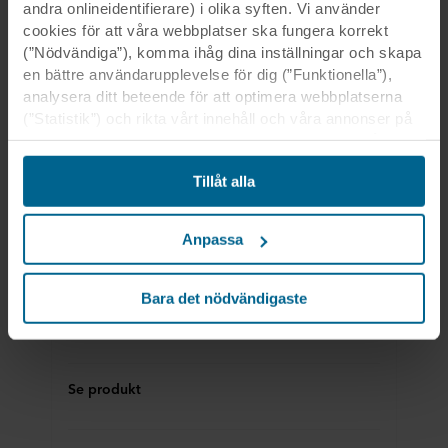
andra onlineidentifierare) i olika syften. Vi använder
Ladda ner datablad
cookies för att våra webbplatser ska fungera korrekt
(”Nödvändiga”), komma ihåg dina inställningar och skapa
en bättre användarupplevelse för dig (”Funktionella”),
analysera ditt beteende för att optimera webbplatserna
(”Statistik”) och rikta vårt innehåll och våra annonser på
sociala medier och externa webbplatser baserat på ditt
beteende på våra webbplatser (”Marknadsföring”).
Tillåt alla
Information om din användning av våra webbplatser kan
komma att lämnas ut till våra sociala medie-, reklam- och
analyspartner. Våra affärspartner kan kombinera dessa
Anpassa
uppgifter med annan information som de har fått tidigare
eller som de har samlat in genom din användning av
deras tjänster. Denna partner kan vara etablerad i osäkra
Bara det nödvändigaste
Övriga montagekomponenter, Diverse, Tillbehör, Bärverk och tillbehör
tredjeländer, inklusive USA, och genom att acceptera
Rockfon® Light Frame
cookies för denna överföring är du också införstådd med
att skyddsnivån i tredje land kanske inte är densamma
som i EU/EES.
Se produkt
Nedan kan du läsa mer om syften, allmänna