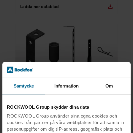
Ladda ner datablad
Samtycke
Information
Om
Korrosionsbeständigt klass D, Speciella tillbehör till, Tillbehör, Bärverk och tillbehör
Korrosionsbeständigt klass D
Reaktion vid
A2-s1,d0 (nonius)
ROCKWOOL Group skyddar dina data
brandpåverkan
ROCKWOOL Group använder sina egna cookies och
Se produkt
cookies från partner på våra webbplatser för att samla in
personuppgifter om dig (IP-adress, geografisk plats och