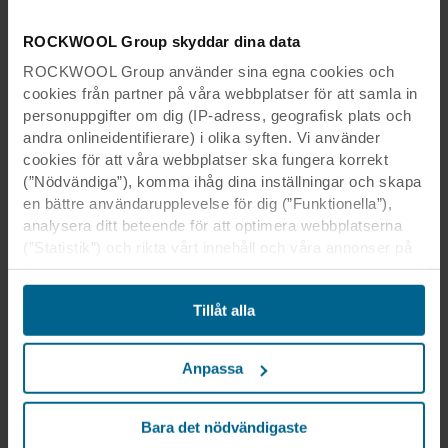
ROCKWOOL Group skyddar dina data
ROCKWOOL Group använder sina egna cookies och
cookies från partner på våra webbplatser för att samla in
personuppgifter om dig (IP-adress, geografisk plats och
andra onlineidentifierare) i olika syften. Vi använder
cookies för att våra webbplatser ska fungera korrekt
(”Nödvändiga”), komma ihåg dina inställningar och skapa
en bättre användarupplevelse för dig (”Funktionella”),
analysera ditt beteende för att optimera webbplatserna
(”Statistik”) och rikta vårt innehåll och våra annonser på
sociala medier och externa webbplatser baserat på ditt
beteende på våra webbplatser (”Marknadsföring”).
Tillåt alla
Information om din användning av våra webbplatser kan
komma att lämnas ut till våra sociala medie-, reklam- och
analyspartner. Våra affärspartner kan kombinera dessa
Anpassa
uppgifter med annan information som de har fått tidigare
eller som de har samlat in genom din användning av
deras tjänster. Denna partner kan vara etablerad i osäkra
Bara det nödvändigaste
tredjeländer, inklusive USA, och genom att acceptera