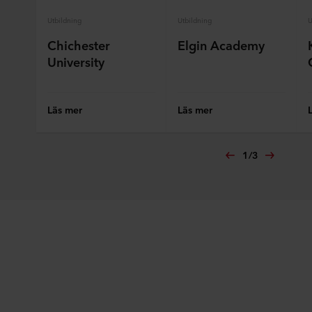
Utbildning
Utbildning
U
Chichester
Elgin Academy
University
Läs mer
Läs mer
1
/
3