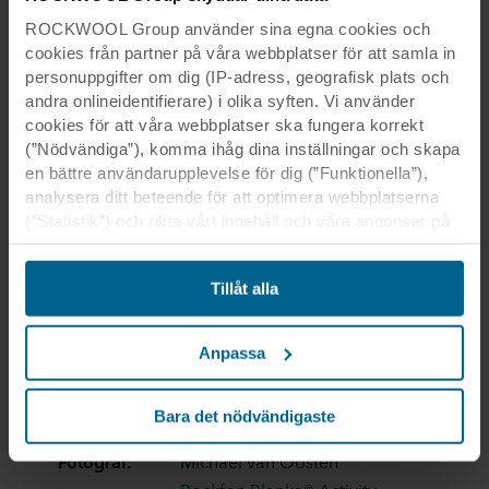
ROCKWOOL Group använder sina egna cookies och
cookies från partner på våra webbplatser för att samla in
personuppgifter om dig (IP-adress, geografisk plats och
DaCapo College
andra onlineidentifierare) i olika syften. Vi använder
cookies för att våra webbplatser ska fungera korrekt
(”Nödvändiga”), komma ihåg dina inställningar och skapa
en bättre användarupplevelse för dig (”Funktionella”),
analysera ditt beteende för att optimera webbplatserna
(”Statistik”) och rikta vårt innehåll och våra annonser på
sociala medier och externa webbplatser baserat på ditt
DaCapo College
beteende på våra webbplatser (”Marknadsföring”).
Tillåt alla
Information om din användning av våra webbplatser kan
komma att lämnas ut till våra sociala medie-, reklam- och
Land:
Sittard, Nederländerna
analyspartner. Våra affärspartner kan kombinera dessa
Povse en Timmermans
Anpassa
Arkitekt:
uppgifter med annan information som de har fått tidigare
Architecten en Ingeneurs
eller som de har samlat in genom din användning av
Undertaksentr
deras tjänster. Denna partner kan vara etablerad i osäkra
Bara det nödvändigaste
Gepla
eprenör:
tredjeländer, inklusive USA, och genom att acceptera
Fotograf:
Michael van Oosten
cookies för denna överföring är du också införstådd med
att skyddsnivån i tredje land kanske inte är densamma
Rockfon Blanka® Activity
,