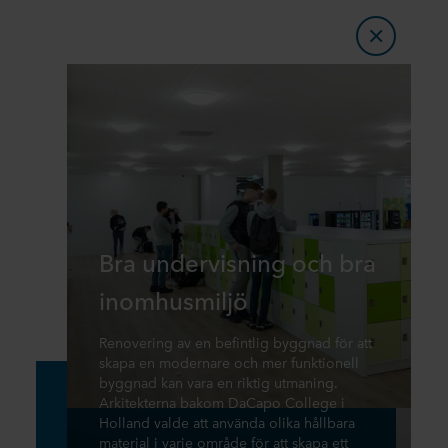
Bra undervisning och bra
inomhusmiljö
Renovering av en befintlig byggnad för att
skapa en modernare och mer funktionell
byggnad kan vara en riktig utmaning.
Arkitekterna bakom DaCapo College i
Holland valde att använda olika hållbara
material i varje område för att skapa ett