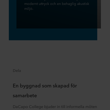
modernt uttryck och en behaglig akustisk
miljö.
Dela
En byggnad som skapad för
samarbete
DaCapo College bjuder in till informella möten