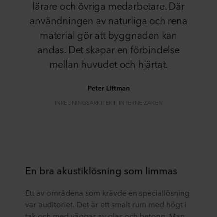
lärare och övriga medarbetare. Där
användningen av naturliga och rena
material gör att byggnaden kan
andas. Det skapar en förbindelse
mellan huvudet och hjärtat.
Peter Littman
INREDNINGSARKITEKT, INTERNE ZAKEN
En bra akustiklösning som limmas
Ett av områdena som krävde en speciallösning
var auditoriet. Det är ett smalt rum med högt i
tak och med väggar av glas och betong. Man