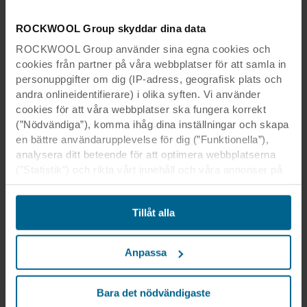
ROCKWOOL Group skyddar dina data
ROCKWOOL Group använder sina egna cookies och
cookies från partner på våra webbplatser för att samla in
personuppgifter om dig (IP-adress, geografisk plats och
andra onlineidentifierare) i olika syften. Vi använder
cookies för att våra webbplatser ska fungera korrekt
(”Nödvändiga”), komma ihåg dina inställningar och skapa
en bättre användarupplevelse för dig (”Funktionella”),
analysera ditt beteende för att optimera webbplatserna
(”Statistik”) och rikta vårt innehåll och våra annonser på
sociala medier och externa webbplatser baserat på ditt
beteende på våra webbplatser (”Marknadsföring”).
Tillåt alla
Information om din användning av våra webbplatser kan
komma att lämnas ut till våra sociala medie-, reklam- och
analyspartner. Våra affärspartner kan kombinera dessa
Anpassa
uppgifter med annan information som de har fått tidigare
eller som de har samlat in genom din användning av
deras tjänster. Denna partner kan vara etablerad i osäkra
Bara det nödvändigaste
tredjeländer, inklusive USA, och genom att acceptera