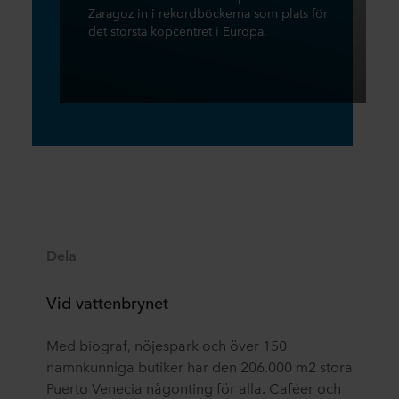
Zaragoz in i rekordböckerna som plats för
det största köpcentret i Europa.
Dela
Vid vattenbrynet
Med biograf, nöjespark och över 150
namnkunniga butiker har den 206.000 m2 stora
Puerto Venecia någonting för alla. Caféer och