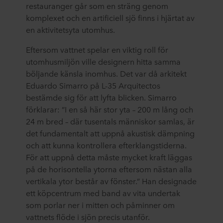
restauranger går som en sträng genom
komplexet och en artificiell sjö finns i hjärtat av
en aktivitetsyta utomhus.
Eftersom vattnet spelar en viktig roll för
utomhusmiljön ville designern hitta samma
böljande känsla inomhus. Det var då arkitekt
Eduardo Simarro på L-35 Arquitectos
bestämde sig för att lyfta blicken. Simarro
förklarar: ”I en så här stor yta – 200 m lång och
24 m bred – där tusentals människor samlas, är
det fundamentalt att uppnå akustisk dämpning
och att kunna kontrollera efterklangstiderna.
För att uppnå detta måste mycket kraft läggas
på de horisontella ytorna eftersom nästan alla
vertikala ytor består av fönster.” Han designade
ett köpcentrum med band av vita undertak
som porlar ner i mitten och påminner om
vattnets flöde i sjön precis utanför.