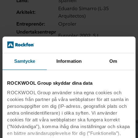
Land:
Spanien
Eduardo Simarro (L-35
Arkitekt:
Arquitectos)
Entreprenör:
Oproler
Undertaksentrepr
Europlac 2002, S.L.
enör:
Produkter:
Rockfon Mono® Acoustic
Modulstorlek:
1800 x 1200
Samtycke
Information
Om
ROCKWOOL Group skyddar dina data
ROCKWOOL Group använder sina egna cookies och
Relaterade projekt
cookies från partner på våra webbplatser för att samla in
personuppgifter om dig (IP-adress, geografisk plats och
andra onlineidentifierare) i olika syften. Vi använder
cookies för att våra webbplatser ska fungera korrekt
(”Nödvändiga”), komma ihåg dina inställningar och skapa
en bättre användarupplevelse för dig (”Funktionella”),