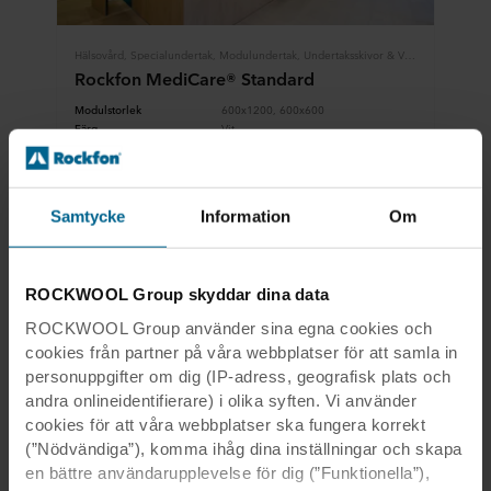
Hälsovård, Specialundertak, Modulundertak, Undertaksskivor & Väggabsorbenter
Rockfon MediCare® Standard
Modulstorlek
600x1200, 600x600
Färg
Vit
Kant
A15, A24, E15, E24
Reaktion vid
A1
brandpåverkan
Samtycke
Information
Om
Se produkt
Jämför
ROCKWOOL Group skyddar dina data
Ladda ner datablad
ROCKWOOL Group använder sina egna cookies och
cookies från partner på våra webbplatser för att samla in
personuppgifter om dig (IP-adress, geografisk plats och
andra onlineidentifierare) i olika syften. Vi använder
cookies för att våra webbplatser ska fungera korrekt
(”Nödvändiga”), komma ihåg dina inställningar och skapa
en bättre användarupplevelse för dig (”Funktionella”),