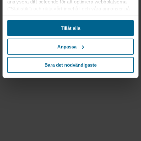
analysera ditt beteende för att optimera webbplatserna
(”Statistik”) och rikta vårt innehåll och våra annonser på
sociala medier och externa webbplatser baserat på ditt
beteende på våra webbplatser (”Marknadsföring”).
Tillåt alla
Information om din användning av våra webbplatser kan
komma att lämnas ut till våra sociala medie-, reklam- och
analyspartner. Våra affärspartner kan kombinera dessa
Anpassa
uppgifter med annan information som de har fått tidigare
eller som de har samlat in genom din användning av
deras tjänster. Denna partner kan vara etablerad i osäkra
Bara det nödvändigaste
tredjeländer, inklusive USA, och genom att acceptera
cookies för denna överföring är du också införstådd med
att skyddsnivån i tredje land kanske inte är densamma
som i EU/EES.
Nedan kan du läsa mer om syften, allmänna
beskrivningar av den information som samlas in, vem
som placerar ut varje cookie, länkar till våra partners
integritetspolicyer och hur länge varje cookie lagras på
din utrustning. Du beslutar för vilka ändamål våra
webbplatser får använda cookies och därmed behandla