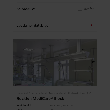
Se produkt
Jämför
Ladda ner datablad
Hälsovård, Specialundertak, Modulundertak, Undertaksskivor & Väggabsorbenter
Rockfon MediCare® Block
Modulstorlek
600x1200, 600x600
Färg
Vit