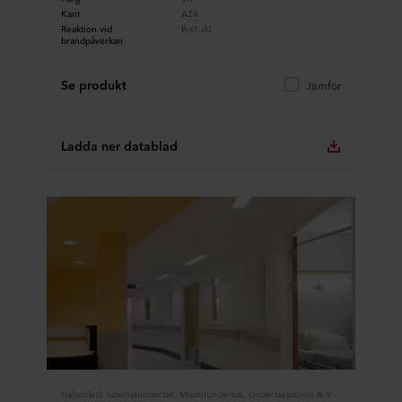
Kant
A24
Reaktion vid
B-s1,d0
brandpåverkan
Se produkt
Jämför
Ladda ner datablad
Hälsovård, Specialundertak, Modulundertak, Undertaksskivor & Väggabsorbenter