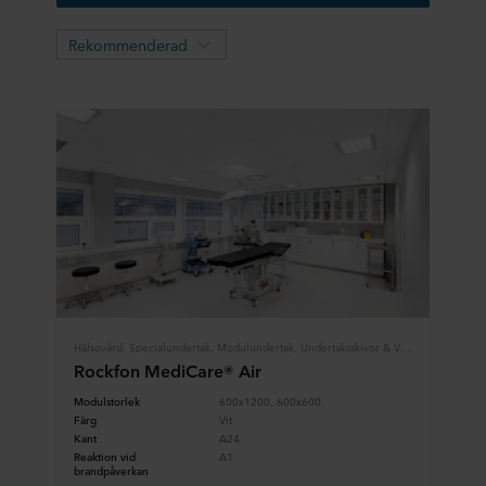
Rekommenderad
Hälsovård, Specialundertak, Modulundertak, Undertaksskivor & Väggabsorbenter
Rockfon MediCare® Air
Modulstorlek
600x1200, 600x600
Färg
Vit
Kant
A24
Reaktion vid
A1
brandpåverkan