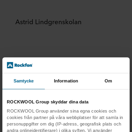
Astrid Lindgrenskolan
Astrid Lindgrenskolan
Samtycke
Information
Om
Land:
Tyskland
Arkitekt:
Ralf Pohlmann Architekten
Modulstorlek:
600 x 600
ROCKWOOL Group skyddar dina data
ROCKWOOL Group använder sina egna cookies och
cookies från partner på våra webbplatser för att samla in
personuppgifter om dig (IP-adress, geografisk plats och
andra onlineidentifierare) i olika syften. Vi använder