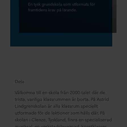
En tysk grundskola som utformats för
framtidens krav på lärande.
Dela
Välkomna till en skola från 2000-talet där de
trista, vanliga klassrummen är borta. På Astrid
Lindgrenskolan är alla klassrum speciellt
utformade för de lektioner som hålls där. På
skolan i Clenze, Tyskland, finns en specialiserad
musiksal, en verkstadsbyggnad, konstklasser.