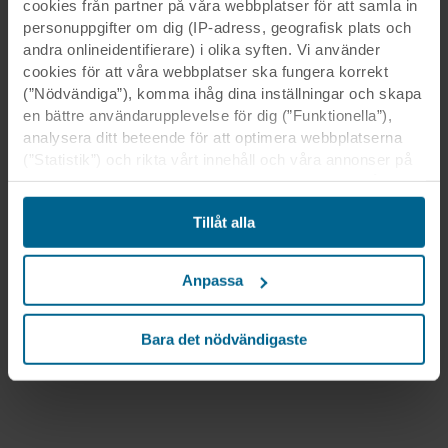
cookies från partner på våra webbplatser för att samla in
personuppgifter om dig (IP-adress, geografisk plats och
andra onlineidentifierare) i olika syften. Vi använder
cookies för att våra webbplatser ska fungera korrekt
(”Nödvändiga”), komma ihåg dina inställningar och skapa
en bättre användarupplevelse för dig (”Funktionella”),
analysera ditt beteende för att optimera webbplatserna
(”Statistik”) och rikta vårt innehåll och våra annonser på
sociala medier och externa webbplatser baserat på ditt
beteende på våra webbplatser (”Marknadsföring”).
Tillåt alla
Information om din användning av våra webbplatser kan
komma att lämnas ut till våra sociala medie-, reklam- och
analyspartner. Våra affärspartner kan kombinera dessa
Anpassa
uppgifter med annan information som de har fått tidigare
eller som de har samlat in genom din användning av
deras tjänster. Denna partner kan vara etablerad i osäkra
Bara det nödvändigaste
tredjeländer, inklusive USA, och genom att acceptera
cookies för denna överföring är du också införstådd med
att skyddsnivån i tredje land kanske inte är densamma
som i EU/EES.