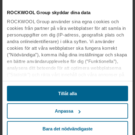
ROCKWOOL Group skyddar dina data
ROCKWOOL Group använder sina egna cookies och
cookies från partner på våra webbplatser för att samla in
personuppgifter om dig (IP-adress, geografisk plats och
andra onlineidentifierare) i olika syften. Vi använder
cookies för att våra webbplatser ska fungera korrekt
(”Nödvändiga”), komma ihåg dina inställningar och skapa
en bättre användarupplevelse för dig (”Funktionella”),
analysera ditt beteende för att optimera webbplatserna
(”Statistik”) och rikta vårt innehåll och våra annonser på
sociala medier och externa webbplatser baserat på ditt
beteende på våra webbplatser (”Marknadsföring”).
Tillåt alla
Information om din användning av våra webbplatser kan
komma att lämnas ut till våra sociala medie-, reklam- och
analyspartner. Våra affärspartner kan kombinera dessa
Anpassa
uppgifter med annan information som de har fått tidigare
eller som de har samlat in genom din användning av
deras tjänster. Denna partner kan vara etablerad i osäkra
Bara det nödvändigaste
tredjeländer, inklusive USA, och genom att acceptera