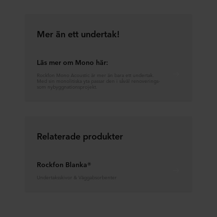
Mer än ett undertak!
Läs mer om Mono här:
Rockfon Mono Acoustic är mer än bara ett undertak.
Med sin monolitiska yta passar den i såväl renoverings-
som nybyggnationsprojekt.
Relaterade produkter
Rockfon Blanka®
Undertaksskivor & Väggabsorbenter