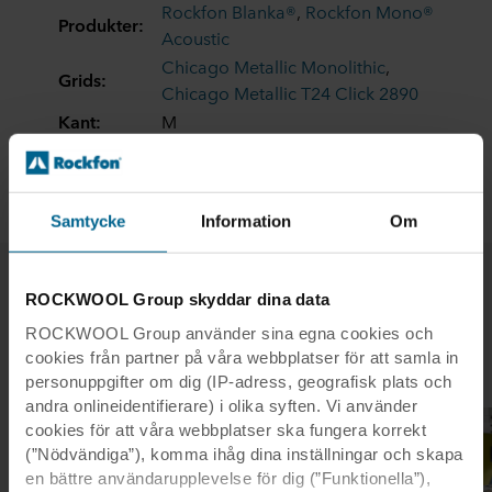
Rockfon Blanka®
,
Rockfon Mono®
Produkter:
Acoustic
Chicago Metallic Monolithic
,
Grids:
Chicago Metallic T24 Click 2890
Kant:
M
Modulstorle
600 x 600
k:
Samtycke
Information
Om
ROCKWOOL Group skyddar dina data
Relaterade fallstudier
ROCKWOOL Group använder sina egna cookies och
cookies från partner på våra webbplatser för att samla in
personuppgifter om dig (IP-adress, geografisk plats och
andra onlineidentifierare) i olika syften. Vi använder
cookies för att våra webbplatser ska fungera korrekt
(”Nödvändiga”), komma ihåg dina inställningar och skapa
en bättre användarupplevelse för dig (”Funktionella”),