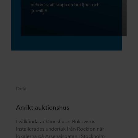
behov av att skapa en bra ljud- och
ljusmiljö.
Dela
Anrikt auktionshus
I välkända auktionshuset Bukowskis
installerades undertak från Rockfon när
lokalerna på Arsenalsgatan i Stockholm