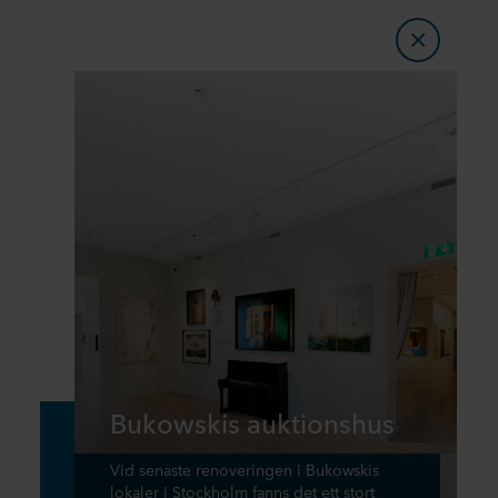
Bukowskis auktionshus
Vid senaste renoveringen i Bukowskis
lokaler i Stockholm fanns det ett stort